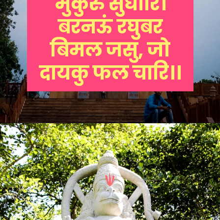
मुकुरु सुधारि।
बरनऊं रघुबर
बिमल जसु, जो
दायकु फल चारि।।