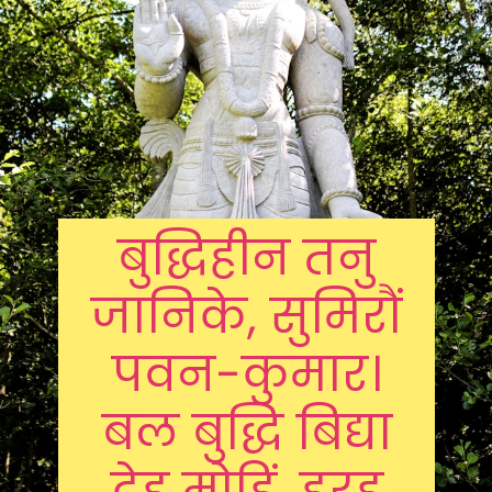
बुद्धिहीन तनु
जानिके, सुमिरौं
पवन-कुमार।
बल बुद्धि बिद्या
देहु मोहिं, हरहु