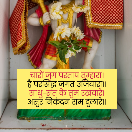
चारों जुग परताप तुम्हारा।
साधु-संत के तुम रखवारे।
असुर निकंदन राम दुलारे।।