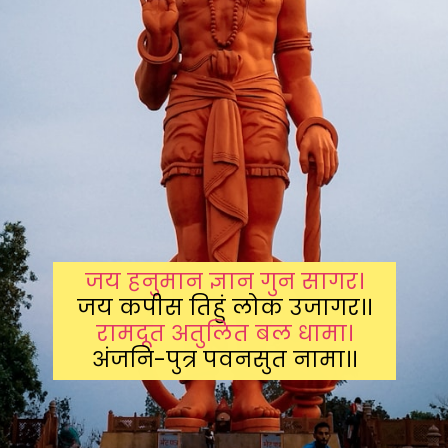
जय हनुमान ज्ञान गुन सागर।
रामदूत अतुलित बल धामा।
अंजनि-पुत्र पवनसुत नामा।।