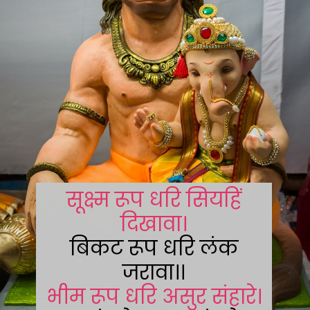
सूक्ष्म रूप धरि सियहिं
दिखावा।
बिकट रूप धरि लंक
भीम रूप धरि असुर संहारे।