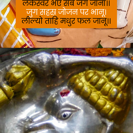
जुग सहस्र जोजन पर भानू।
लील्यो ताहि मधुर फल जानू।।