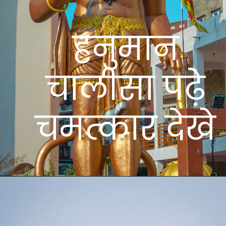
हनुमान
चालीसा पढ़े
चमत्कार देखे