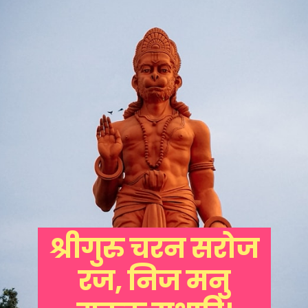
श्रीगुरु चरन सरोज
रज, निज मनु