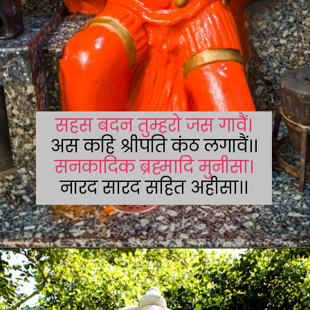
सहस बदन तुम्हरो जस गावैं।
सनकादिक ब्रह्मादि मुनीसा।
नारद सारद सहित अहीसा।।