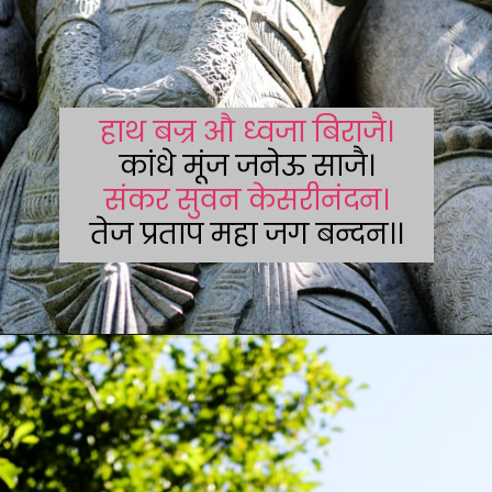
हाथ बज्र औ ध्वजा बिराजै।
संकर सुवन केसरीनंदन।
तेज प्रताप महा जग बन्दन।।