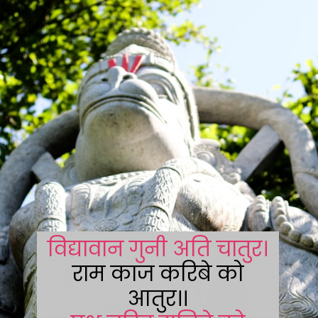
विद्यावान गुनी अति चातुर।
राम काज करिबे को