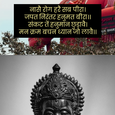
नासै रोग हरै सब पीरा।
जपत निरंतर हनुमत बीरा।।
संकट तें हनुमान छुड़ावै।
मन क्रम बचन ध्यान जो लावै।।