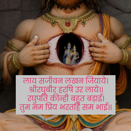
लाय सजीवन लखन जियाये।
श्रीरघुबीर हरषि उर लाये।।
रघुपति कीन्ही बहुत बड़ाई।
तुम मम प्रिय भरतहि सम भाई।।