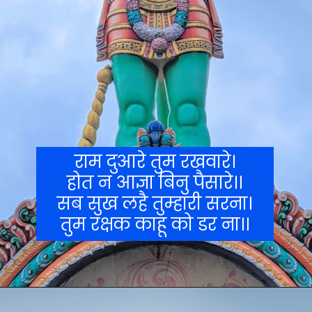
राम दुआरे तुम रखवारे।
होत न आज्ञा बिनु पैसारे।।
सब सुख लहै तुम्हारी सरना।
तुम रक्षक काहू को डर ना।।