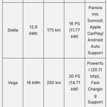
Panora
mic
Sunroof,
16 PS
12.6
Apple
Stella
175 km
(11.77
kWh
CarPlay/
kW)
Android
Auto
Support
Powerfu
l (20.11
20 PS
bhp),
Vega
18 kWh
250 km
(14.71
Fast
kW)
Chargin
g
Support