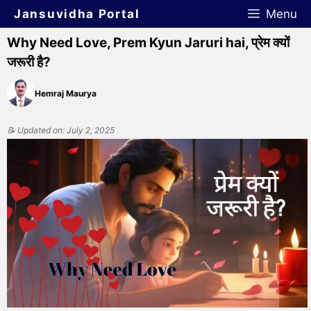
Jansuvidha Portal
Menu
Why Need Love, Prem Kyun Jaruri hai, प्रेम क्यों
जरूरी है?
Hemraj Maurya
📝 Updated on: July 2, 2025