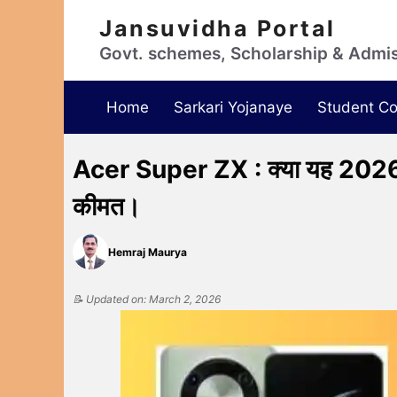
Jansuvidha Portal
Govt. schemes, Scholarship & Admi
Home
Sarkari Yojanaye
Student Co
Acer Super ZX : क्या यह 2026 क
कीमत।
Hemraj Maurya
📝 Updated on: March 2, 2026