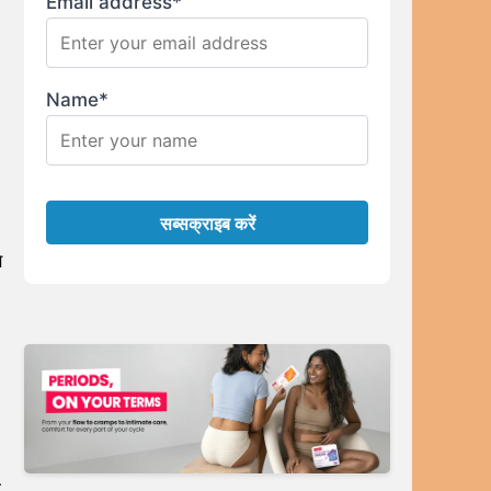
Email address*
Name*
े
ो