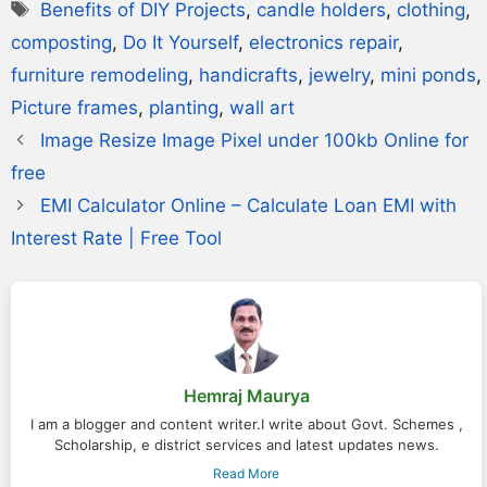
Benefits of DIY Projects
,
candle holders
,
clothing
,
composting
,
Do It Yourself
,
electronics repair
,
furniture remodeling
,
handicrafts
,
jewelry
,
mini ponds
,
Picture frames
,
planting
,
wall art
Image Resize Image Pixel under 100kb Online for
free
EMI Calculator Online – Calculate Loan EMI with
Interest Rate | Free Tool
Hemraj Maurya
I am a blogger and content writer.I write about Govt. Schemes ,
Scholarship, e district services and latest updates news.
Read More