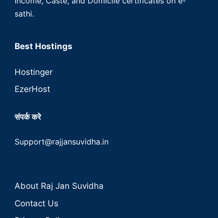
Income, Caste, and Domicile certificates on e-
sathi.
Best Hostings
Hostinger
EzerHost
संपर्क करे
Support@rajjansuvidha.in
About Raj Jan Suvidha
Contact Us