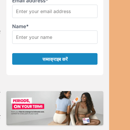
Email address*
Name*
े
ं
र