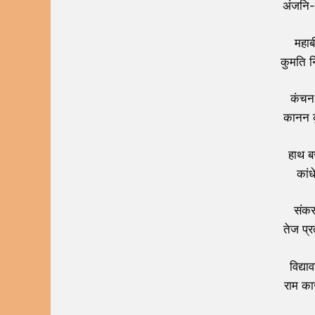
अंजनि-
महाब
कुमति न
कंचन 
कानन क
हाथ ब
कांध
संकर
तेज प्
विद्य
राम क