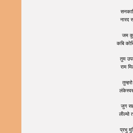
सनकादि
नारद 
जम कु
कबि कोब
तुम उपक
राम मि
तुम्हर
लंकेस्
जुग स
लील्यो
प्रभु म