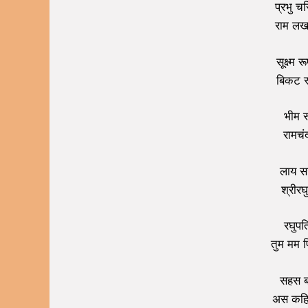
प्रभु च
राम लख
सूक्ष्म
बिकट र
भीम र
रामचं
लाय स
श्रीरघ
रघुपत
तुम मम 
सहस बद
अस कहि 