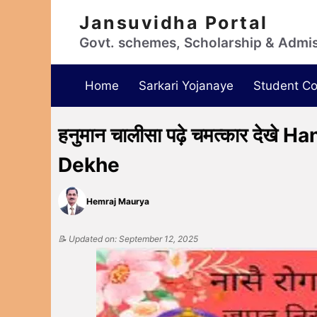
Jansuvidha Portal
Govt. schemes, Scholarship & Admi
Home
Sarkari Yojanaye
Student Co
हनुमान चालीसा पढ़े चमत्कार दे
Dekhe
Hemraj Maurya
📝 Updated on: September 12, 2025