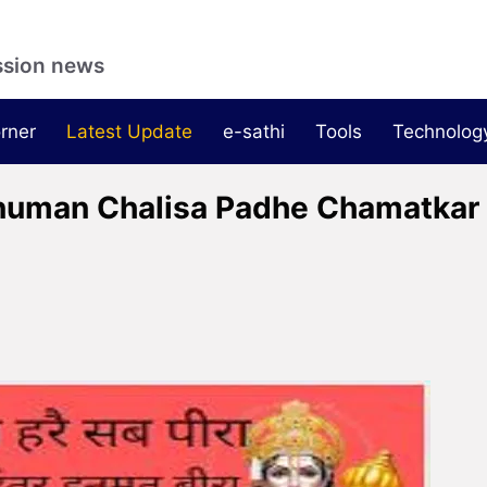
ssion news
rner
Latest Update
e-sathi
Tools
Technolog
खे Hanuman Chalisa Padhe Chamatkar