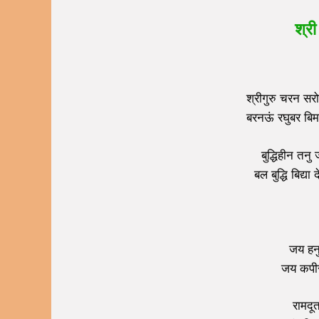
श्री
श्रीगुरु चरन सर
बरनऊं रघुबर बि
बुद्धिहीन तनु
बल बुद्धि बिद्य
जय हनु
जय कपीस
रामदू