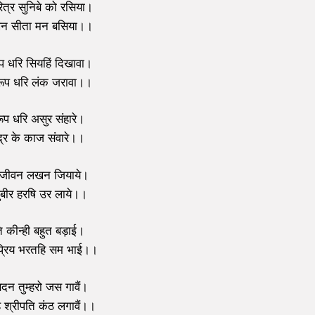
रित्र सुनिबे को रसिया।
न सीता मन बसिया।।
 रूप धरि सियहिं दिखावा।
ूप धरि लंक जरावा।।
ूप धरि असुर संहारे।
द्र के काज संवारे।।
जीवन लखन जियाये।
ुबीर हरषि उर लाये।।
ि कीन्ही बहुत बड़ाई।
प्रिय भरतहि सम भाई।।
न तुम्हरो जस गावैं।
श्रीपति कंठ लगावैं।।