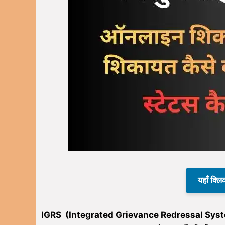
यहाँ क्लि
IGRS (Integrated Grievance Redressal Sys