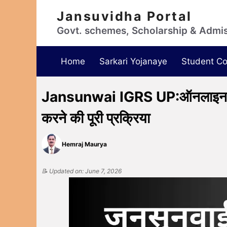
Jansuvidha Portal
Govt. schemes, Scholarship & Admi
Home
Sarkari Yojanaye
Student Co
Jansunwai IGRS UP:ऑनलाइन शि
करने की पूरी प्रक्रिया
Hemraj Maurya
📝 Updated on: June 7, 2026