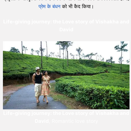
प्रेम के बंधन
को भी कैद किया।
Life-giving journey: the Love story of Vishakha and
David
Life-giving journey: the Love story of Vishakha and
David
, Romantic love story