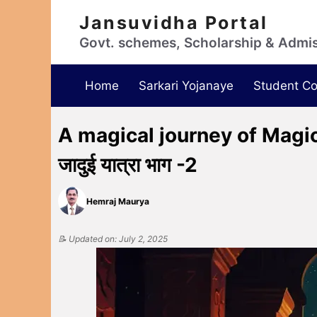
Jansuvidha Portal
Govt. schemes, Scholarship & Admi
Home
Sarkari Yojanaye
Student Co
A magical journey of Magical 
जादुई यात्रा भाग -2
Hemraj Maurya
📝 Updated on: July 2, 2025