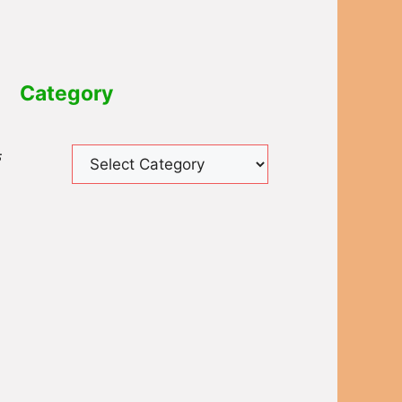
Category
े