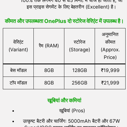
100% तक लगभग 40 से 45 मिनट में चार्ज हो जाता है, जो
इस प्राइस सेगमेंट के लिए बेहतरीन (Excellent) है।
कीमत और उपलब्धता OnePlus दो स्टोरेज वेरिएंट में उपलब्ध है।
अनुमानित
वेरिएंट
स्टोरेज
कीमत
रैम (RAM)
(Variant)
(Storage)
(Approx.
Price)
बेस मॉडल
8GB
128GB
₹19,999
टॉप मॉडल
8GB
256GB
₹21,999
खूबियां और कमियां
खूबियां (Pros)
उत्कृष्ट बैटरी और चार्जिंग: 5000mAh बैटरी और 67W