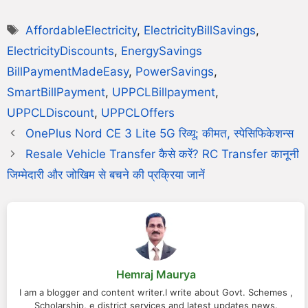
AffordableElectricity
,
ElectricityBillSavings
,
ElectricityDiscounts
,
EnergySavings
BillPaymentMadeEasy
,
PowerSavings
,
SmartBillPayment
,
UPPCLBillpayment
,
UPPCLDiscount
,
UPPCLOffers
OnePlus Nord CE 3 Lite 5G रिव्यू: कीमत, स्पेसिफिकेशन्स
Resale Vehicle Transfer कैसे करें? RC Transfer कानूनी
जिम्मेदारी और जोखिम से बचने की प्रक्रिया जानें
Hemraj Maurya
I am a blogger and content writer.I write about Govt. Schemes ,
Scholarship, e district services and latest updates news.