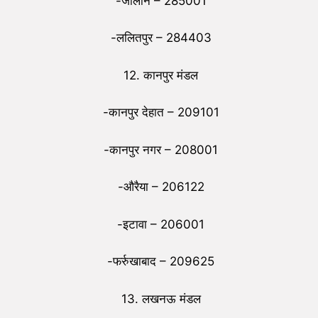
-जालौन – 285001
-ललितपुर – 284403
12. कानपुर मंडल
-कानपुर देहात – 209101
-कानपुर नगर – 208001
-औरैया – 206122
-इटावा – 206001
-फर्रुखाबाद – 209625
13. लखनऊ मंडल