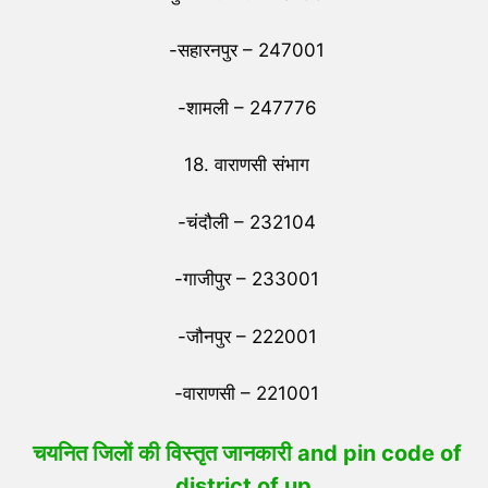
-सहारनपुर – 247001
-शामली – 247776
18. वाराणसी संभाग
-चंदौली – 232104
-गाजीपुर – 233001
-जौनपुर – 222001
-वाराणसी – 221001
चयनित जिलों की विस्तृत जानकारी and pin code of
district of up
.