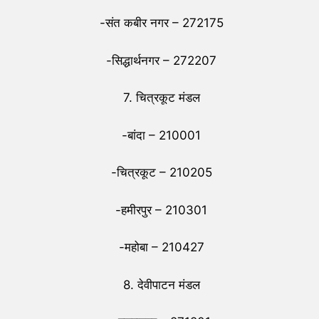
-संत कबीर नगर – 272175
-सिद्धार्थनगर – 272207
7. चित्रकूट मंडल
-बांदा – 210001
-चित्रकूट – 210205
-हमीरपुर – 210301
-महोबा – 210427
8. देवीपाटन मंडल