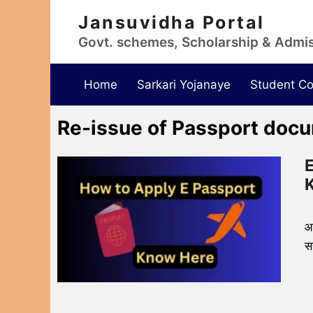
Jansuvidha Portal
Govt. schemes, Scholarship & Admi
Home
Sarkari Yojanaye
Student Co
Re-issue of Passport docu
E
K
आ
स