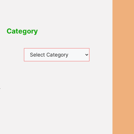
Category
े