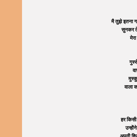
मै तुझे इतना ग
सुनकर त
मेरा
गुस्
वा
मुस्
वाला 
हर किसी
उन्हों
अपनी शिक