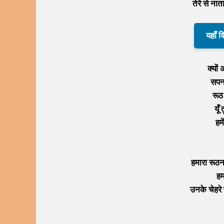
तेरे से ना
यहाँ 
क्यों
सपना
रूठ 
यूँ
हम
हमारा रूठन
हम
उनके चेहरे 