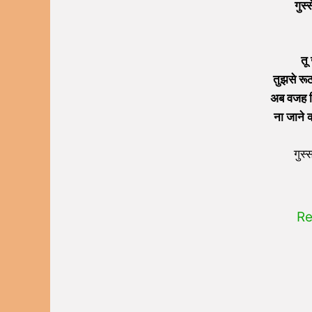
गुस्
तू
तुझसे रू
अब वजह मि
ना जाने क
गुस्
Re