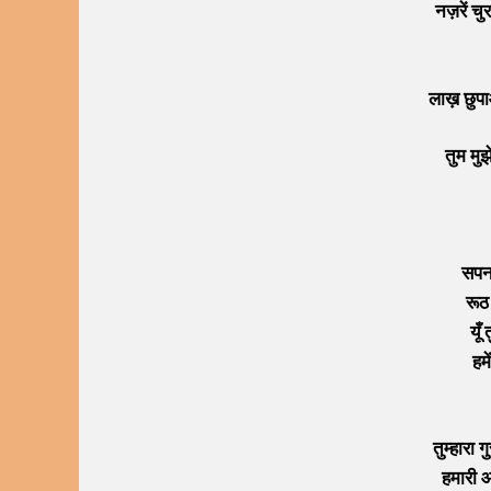
नज़रें चु
लाख़ छुपा
तुम मुझे
सपना
रूठ 
यूँ
हम
तुम्हारा 
हमारी 