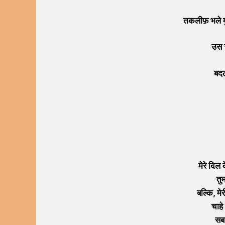
तकलीफ़ भले म
उस च
बदल
मेरे दिल 
तुम
बल्कि, मे
चाहे 
सब 