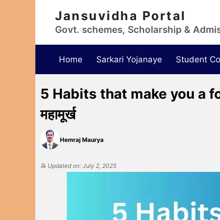
Jansuvidha Portal
Govt. schemes, Scholarship & Admi
Home
Sarkari Yojanaye
Student Co
5 Habits that make you a fool व
महामूर्ख
Hemraj Maurya
📝 Updated on: July 2, 2025