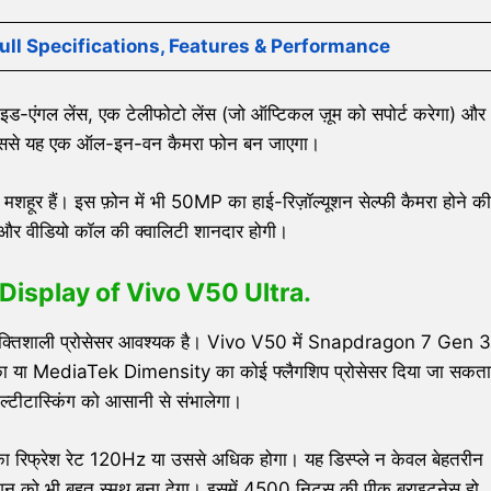
ll Specifications, Features & Performance
ड-एंगल लेंस, एक टेलीफोटो लेंस (जो ऑप्टिकल ज़ूम को सपोर्ट करेगा) और
 जिससे यह एक ऑल-इन-वन कैमरा फोन बन जाएगा।
मशहूर हैं। इस फ़ोन में भी 50MP का हाई-रिज़ॉल्यूशन सेल्फी कैमरा होने की
फी और वीडियो कॉल की क्वालिटी शानदार होगी।
isplay of Vivo V50 Ultra
.
क शक्तिशाली प्रोसेसर आवश्यक है। Vivo V50 में Snapdragon 7 Gen 3
का या MediaTek Dimensity का कोई फ्लैगशिप प्रोसेसर दिया जा सकता
 मल्टीटास्किंग को आसानी से संभालेगा।
सका रिफ्रेश रेट 120Hz या उससे अधिक होगा। यह डिस्प्ले न केवल बेहतरीन
मेशन को भी बहुत स्मूथ बना देगा। इसमें 4500 निट्स की पीक ब्राइटनेस हो