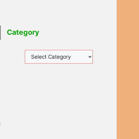
Category
ह