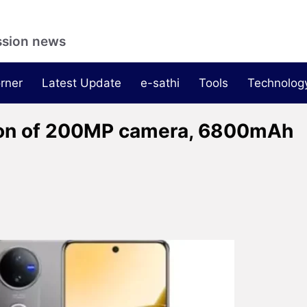
ssion news
rner
Latest Update
e-sathi
Tools
Technolog
tion of 200MP camera, 6800mAh