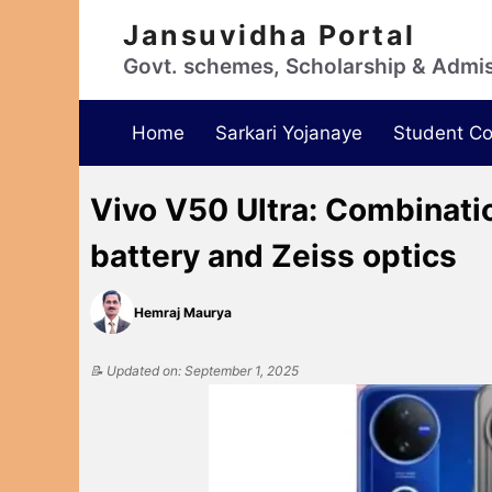
Jansuvidha Portal
Govt. schemes, Scholarship & Admi
Home
Sarkari Yojanaye
Student Co
Vivo V50 Ultra: Combina
battery and Zeiss optics
Hemraj Maurya
📝 Updated on: September 1, 2025