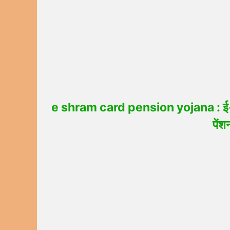
e shram card pension yojana : ई‑श्र
पेंश