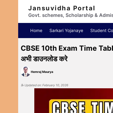
Jansuvidha Portal
Govt. schemes, Scholarship & Admi
Home
Sarkari Yojanaye
Student Co
CBSE 10th Exam Time Tabl
अभी डाउनलोड करे
Hemraj Maurya
📝 Updated on: February 10, 2026