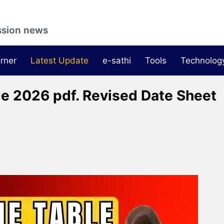
ssion news
rner
Latest Update
e-sathi
Tools
Technolog
e 2026 pdf. Revised Date Sheet