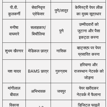
पी.वी.
सेवानिवृत्त
केमिस्ट्री पेपर लीक
पुणे/लातूर
कुलकर्णी
प्रोफेसर
का मुख्य सूत्रधार
उम्मीदवारों को
मनीषा
सलाहकार/
पुणे
जुटाना और पैसा
वाघमारे
बिचौलिया
इकट्ठा करना
व्हाट्सएप पर पेपर
शुभम खैरनार
मेडिकल छात्र
नासिक
प्रसारित करना
हरियाणा और
यश यादव
BAMS छात्र
गुरुग्राम
राजस्थान नेटवर्क को
जोड़ना
मांगीलाल
पेपर खरीदकर
अभिभावक
जयपुर
बीवाल
नेटवर्क में फैलाना
विकास
डिजिटल फाइलें